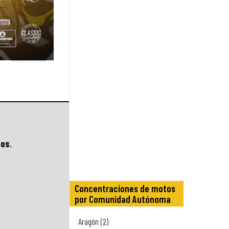
cos
.
Concentraciones de motos
por Comunidad Autónoma
Aragón (2)