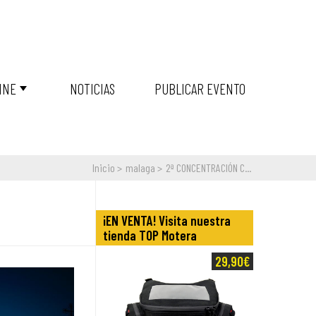
INE
NOTICIAS
PUBLICAR EVENTO
Inicio
malaga
2ª CONCENTRACIÓN C...
¡EN VENTA! Visita nuestra
tienda TOP Motera
29,90€