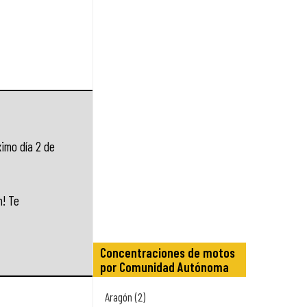
ximo día 2 de
n! Te
Concentraciones de motos
por Comunidad Autónoma
Aragón (2)