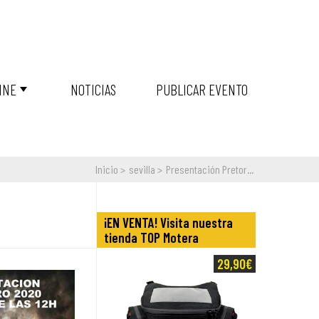
INE
NOTICIAS
PUBLICAR EVENTO
Inicio
sevilla
Presentación Pretor...
¡EN VENTA! Visita nuestra
tienda TOP Motera
29,90€