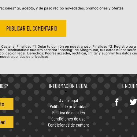
aciones? Sí, acepto, y de paso recibo novedades, promociones y ofertas
Castella) Finalidad *1: Dejar tu opinión en nuestra web. Finalidad *2: Registro para
to. Destinatarios: nuestro servidor "hosting" de Siteground, tus datos nunca serán
bligación legal. Derechos: Podrás acceder, rectificar, limitar y suprimir tus datos c
 nuestra
política de privacidad
.
MOS?
INFORMACIÓN LEGAL
ENCUÉN
Entérate de todas las
Aviso legal
concentraciones de motos en
to
Política de privacidad
Política de cookies
España
Condiciones de uso
dad
Condiciones de compra