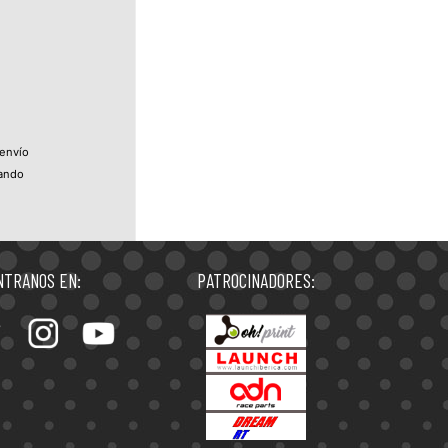
 envío
uando
TRANOS EN:
PATROCINADORES: