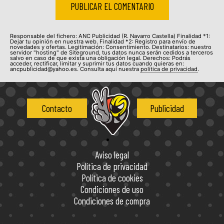
Responsable del fichero: ANC Publicidad (R. Navarro Castella) Finalidad *1:
Dejar tu opinión en nuestra web. Finalidad *2: Registro para envío de
novedades y ofertas. Legitimación: Consentimiento. Destinatarios: nuestro
servidor "hosting" de Siteground, tus datos nunca serán cedidos a terceros
salvo en caso de que exista una obligación legal. Derechos: Podrás
acceder, rectificar, limitar y suprimir tus datos cuando quieras en:
ancpublicidad@yahoo.es. Consulta aquí nuestra
política de privacidad
.
Contacto
Publicidad
Aviso legal
Política de privacidad
Política de cookies
Condiciones de uso
Condiciones de compra