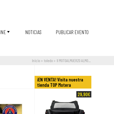
INE
NOTICIAS
PUBLICAR EVENTO
Inicio
toledo
II MOTOALMUERZO ALMO...
¡EN VENTA! Visita nuestra
tienda TOP Motera
29,90€