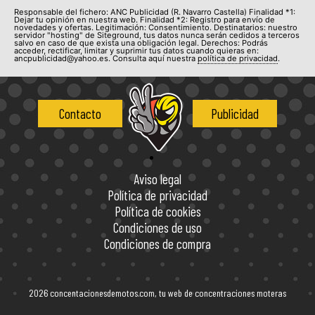
Responsable del fichero: ANC Publicidad (R. Navarro Castella) Finalidad *1:
Dejar tu opinión en nuestra web. Finalidad *2: Registro para envío de
novedades y ofertas. Legitimación: Consentimiento. Destinatarios: nuestro
servidor "hosting" de Siteground, tus datos nunca serán cedidos a terceros
salvo en caso de que exista una obligación legal. Derechos: Podrás
acceder, rectificar, limitar y suprimir tus datos cuando quieras en:
ancpublicidad@yahoo.es. Consulta aquí nuestra
política de privacidad
.
Contacto
Publicidad
Aviso legal
Política de privacidad
Política de cookies
Condiciones de uso
Condiciones de compra
2026 concentacionesdemotos.com, tu web de concentraciones moteras