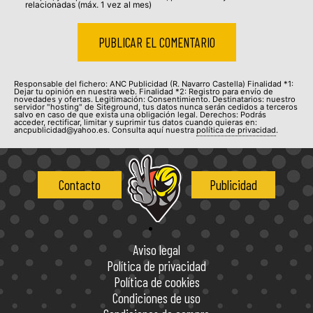
relacionadas (máx. 1 vez al mes)
Responsable del fichero: ANC Publicidad (R. Navarro Castella) Finalidad *1:
Dejar tu opinión en nuestra web. Finalidad *2: Registro para envío de
novedades y ofertas. Legitimación: Consentimiento. Destinatarios: nuestro
servidor "hosting" de Siteground, tus datos nunca serán cedidos a terceros
salvo en caso de que exista una obligación legal. Derechos: Podrás
acceder, rectificar, limitar y suprimir tus datos cuando quieras en:
ancpublicidad@yahoo.es. Consulta aquí nuestra
política de privacidad
.
Contacto
Publicidad
Aviso legal
Política de privacidad
Política de cookies
Condiciones de uso