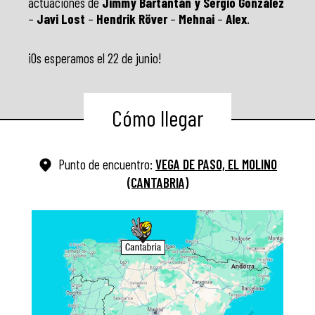
actuaciones de
Jimmy Bartantán y Sergio Gonzále
z
–
Javi Lost
–
Hendrik Röver
​ –
Mehnai
–
Alex
.
¡Os esperamos el 22 de junio!
Cómo llegar
Punto de encuentro:
VEGA DE PASO, EL MOLINO
(CANTABRIA)