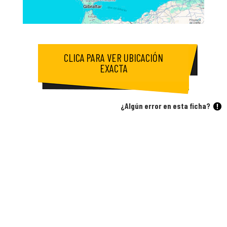
CLICA PARA VER UBICACIÓN
EXACTA
¿Algún error en esta ficha?