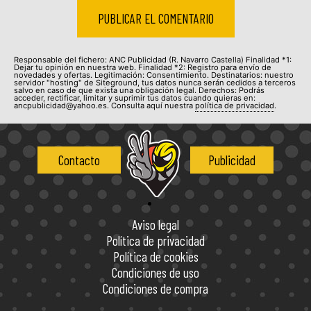
Responsable del fichero: ANC Publicidad (R. Navarro Castella) Finalidad *1:
Dejar tu opinión en nuestra web. Finalidad *2: Registro para envío de
novedades y ofertas. Legitimación: Consentimiento. Destinatarios: nuestro
servidor "hosting" de Siteground, tus datos nunca serán cedidos a terceros
salvo en caso de que exista una obligación legal. Derechos: Podrás
acceder, rectificar, limitar y suprimir tus datos cuando quieras en:
ancpublicidad@yahoo.es. Consulta aquí nuestra
política de privacidad
.
Contacto
Publicidad
Aviso legal
Política de privacidad
Política de cookies
Condiciones de uso
Condiciones de compra