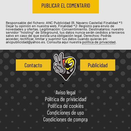
Responsable del fichero: ANC Publicidad (R. Navarro Castella) Finalidad *1:
Dejar tu opinión en nuestra web. Finalidad *2: Registro para envío de
novedades y ofertas. Legitimación: Consentimiento. Destinatarios: nuestro
servidor "hosting" de Siteground, tus datos nunca serán cedidos a terceros
salvo en caso de que exista una obligación legal. Derechos: Podrás
acceder, rectificar, limitar y suprimir tus datos cuando quieras en:
ancpublicidad@yahoo.es. Consulta aquí nuestra
política de privacidad
.
Contacto
Publicidad
Aviso legal
Política de privacidad
Política de cookies
Condiciones de uso
Condiciones de compra