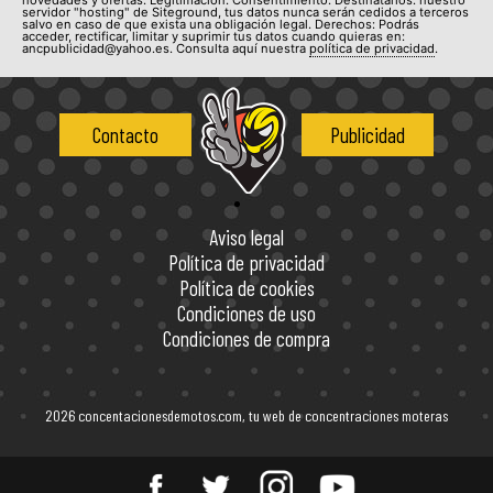
servidor "hosting" de Siteground, tus datos nunca serán cedidos a terceros
salvo en caso de que exista una obligación legal. Derechos: Podrás
acceder, rectificar, limitar y suprimir tus datos cuando quieras en:
ancpublicidad@yahoo.es. Consulta aquí nuestra
política de privacidad
.
Contacto
Publicidad
Aviso legal
Política de privacidad
Política de cookies
Condiciones de uso
Condiciones de compra
2026 concentacionesdemotos.com, tu web de concentraciones moteras