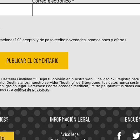
Correo electrónico
*
aciones? Sí, acepto, y de paso recibo novedades, promociones y ofertas
Castella) Finalidad *1: Dejar tu opinión en nuestra web. Finalidad *2: Registro para
to. Destinatarios: nuestro servidor "hosting" de Siteground, tus datos nunca serán
bligación legal. Derechos: Podrás acceder, rectificar, limitar y suprimir tus datos c
 nuestra
política de privacidad
.
MOS?
INFORMACIÓN LEGAL
ENCUÉN
Entérate de todas las
Aviso legal
concentraciones de motos en
to