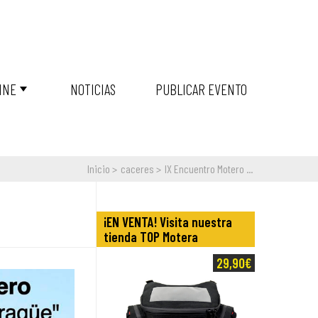
INE
NOTICIAS
PUBLICAR EVENTO
Inicio
caceres
IX Encuentro Motero ...
¡EN VENTA! Visita nuestra
tienda TOP Motera
29,90€