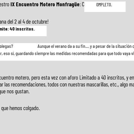
uestro
IX Encuentro Motero Monfragüe
: C
OMPLETO.
ana del 2 al 4 de octubre!
mite: 40 inscritos.
colegas?
Aunque el verano da a su fin…. y a pesar de la situación
, eso sí, guardando siempre las medidas recomendadas para que todo vaya v
entro motero, pero esta vez con aforo Limitado a 40 inscritos, y e
r las recomendaciones, todos con nuestras mascarillas, etc., algo ma
que nos gustan.
l que hemos colgado.