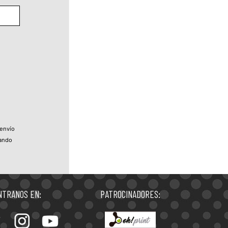
 envío
uando
TRANOS EN:
PATROCINADORES: