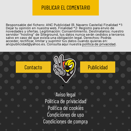
Responsable del fichero: ANC Publicidad (R. Navarro Castella) Finalidad *1:
Dejar tu opinión en nuestra web. Finalidad *2: Registro para envío de
novedades y ofertas. Legitimación: Consentimiento. Destinatarios: nuestro
servidor "hosting" de Siteground, tus datos nunca serán cedidos a terceros
salvo en caso de que exista una obligación legal. Derechos: Podrás
acceder, rectificar, limitar y suprimir tus datos cuando quieras en:
ancpublicidad@yahoo.es. Consulta aquí nuestra
política de privacidad
.
Contacto
Publicidad
Aviso legal
Política de privacidad
Política de cookies
Condiciones de uso
Condiciones de compra