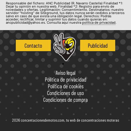
Responsable del fichero: ANC Publicidad (R. Navarro Castella) Finalidad *1:
Dejar tu opinión en nuestra web. Finalidad *2: Registro para envío de
novedades y ofertas. Legitimación: Consentimiento. Destinatarios: nuestro
servidor "hosting" de Siteground, tus datos nunca serán cedidos a terceros
salvo en caso de que exista una obligación legal. Derechos: Podrás
acceder, rectificar, limitar y suprimir tus datos cuando quieras en:
ancpublicidad@yahoo.es. Consulta aquí nuestra
política de privacidad
.
Contacto
Publicidad
Aviso legal
Política de privacidad
Política de cookies
Condiciones de uso
Condiciones de compra
2026 concentacionesdemotos.com, tu web de concentraciones moteras