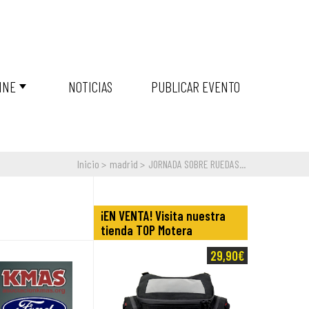
INE
NOTICIAS
PUBLICAR EVENTO
Inicio
madrid
JORNADA SOBRE RUEDAS...
¡EN VENTA! Visita nuestra
tienda TOP Motera
29,90€