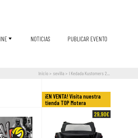
INE
NOTICIAS
PUBLICAR EVENTO
Inicio
sevilla
I Kedada Kustomers 2...
¡EN VENTA! Visita nuestra
tienda TOP Motera
29,90€