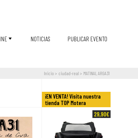
INE
NOTICIAS
PUBLICAR EVENTO
Inicio
ciudad-real
MATINAL ARGA31
¡EN VENTA! Visita nuestra
tienda TOP Motera
29,90€