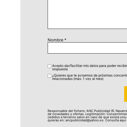
Nombre
*
Acepto dar/facilitar mis datos para poder recibir
respuesta
¿Quieres que te avisemos de próximas concentr
relacionadas (máx. 1 vez al mes)
Responsable del fichero: ANC Publicidad (R. Navarro 
de novedades y ofertas. Legitimación: Consentimien
cedidos a terceros salvo en caso de que exista una o
quieras en: ancpublicidad@yahoo.es. Consulta aquí