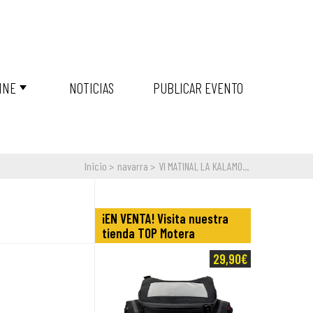
INE
NOTICIAS
PUBLICAR EVENTO
Inicio
navarra
VI MATINAL LA KALAMO...
¡EN VENTA! Visita nuestra
tienda TOP Motera
29,90€