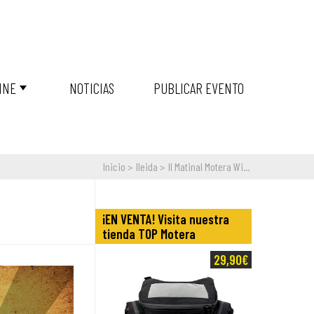
INE
NOTICIAS
PUBLICAR EVENTO
Inicio
lleida
II Matinal Motera Wi...
¡EN VENTA! Visita nuestra
tienda TOP Motera
29,90€