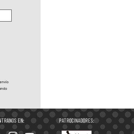
 envío
uando
TRANOS EN:
PATROCINADORES: