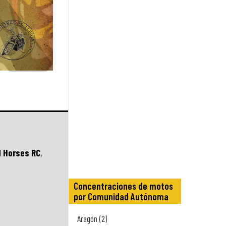
d Horses RC
,
Concentraciones de motos
por Comunidad Autónoma
Aragón (2)