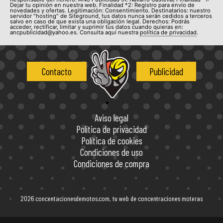
Dejar tu opinión en nuestra web. Finalidad *2: Registro para envío de
novedades y ofertas. Legitimación: Consentimiento. Destinatarios: nuestro
servidor "hosting" de Siteground, tus datos nunca serán cedidos a terceros
salvo en caso de que exista una obligación legal. Derechos: Podrás
acceder, rectificar, limitar y suprimir tus datos cuando quieras en:
ancpublicidad@yahoo.es. Consulta aquí nuestra
política de privacidad
.
Contacto
Publicidad
Aviso legal
Política de privacidad
Política de cookies
Condiciones de uso
Condiciones de compra
2026 concentacionesdemotos.com, tu web de concentraciones moteras