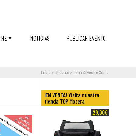
INE
NOTICIAS
PUBLICAR EVENTO
Inicio
alicante
I San Silvestre Soli...
¡EN VENTA! Visita nuestra
tienda TOP Motera
29,90€