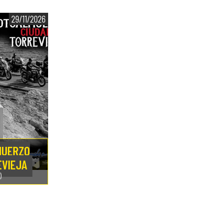
29/11/2026
MUERZO
EVIEJA
)