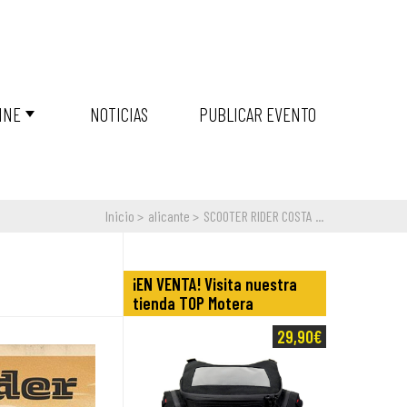
INE
NOTICIAS
PUBLICAR EVENTO
Inicio
alicante
SCOOTER RIDER COSTA ...
¡EN VENTA! Visita nuestra
tienda TOP Motera
29,90€